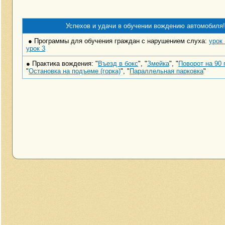
Успехов и удачи в обучении вождению автомобиля!
● Программы для обучения граждан с нарушением слуха:
урок 
урок 3
● Практика вождения: "
Въезд в бокс
", "
Змейка
", "
Поворот на 90 
"
Остановка на подъеме (горка)
", "
Параллельная парковка
"