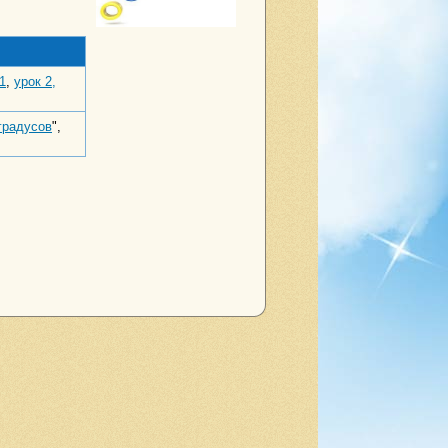
1
,
урок 2,
градусов
",