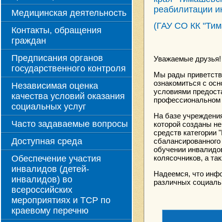
реабилитации и
Медицинская деятельность
(ГАУ СО КК "Ти
Контакты, обращения
граждан
Предписания органов
Уважаемые друзья!
государственного контроля
Мы рады приветств
ознакомиться с ос
Независимая оценка
условиями предоста
качества условий оказания
профессиональном 
социальных услуг
На базе учреждени
Часто задаваемые вопросы
которой созданы н
средств категории 
Доступная среда
сбалансированного
обучении инвалидов
Обеспечение участия
колясочников, а та
инвалидов (детей-
Надеемся, что инф
инвалидов) во
различных социаль
всероссийских
мероприятиях и ТСР по
краевому перечню