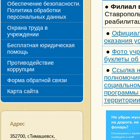
Обеспечение безопасности.
●
Филиал 
Политика обработки
Ставрополь
персональных данных
реабилита
Охрана труда в
●
Официал
учреждении
оказания у
Бесплатная юридическая
●
Фото уч
помощь
буклеты об
Противодействие
коррупции
●
Ссылка н
полномочия
Форма обратной связи
социальном
Карта сайта
программы 
территории
Адрес
352700, г.Тимашевск,