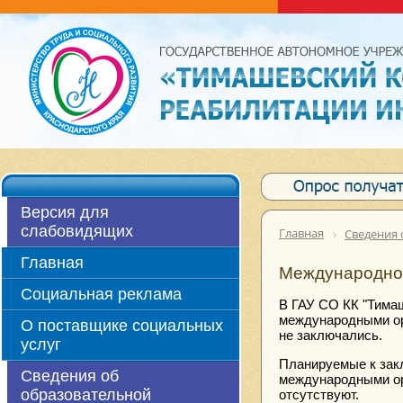
Версия для
слабовидящих
Главная
Сведения 
Главная
Международно
Социальная реклама
В ГАУ СО КК "Тима
международными ор
О поставщике социальных
не заключались.
услуг
Планируемые к зак
Сведения об
международными ор
образовательной
отсутствуют.