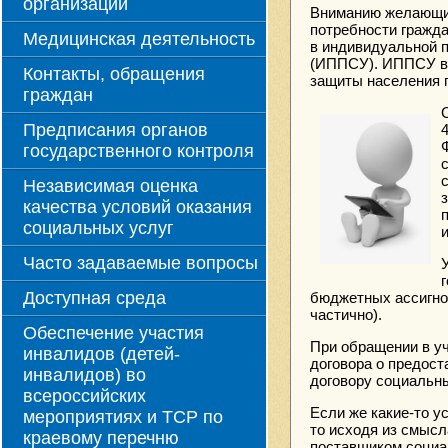
организации
Вниманию желающих
потребности гражд
Медицинская деятельность
в индивидуальной 
(ИППСУ). ИППСУ вы
Контакты, обращения
защиты населения 
граждан
Предписания органов
государственного контроля
Независимая оценка
качества условий оказания
социальных услуг
Часто задаваемые вопросы
Доступная среда
бюджетных ассигно
частично).
Обеспечение участия
При обращении в у
инвалидов (детей-
договора о предост
инвалидов) во
договору социальны
всероссийских
Если же какие-то у
мероприятиях и ТСР по
то исходя из смысл
краевому перечню
поставщиком социа