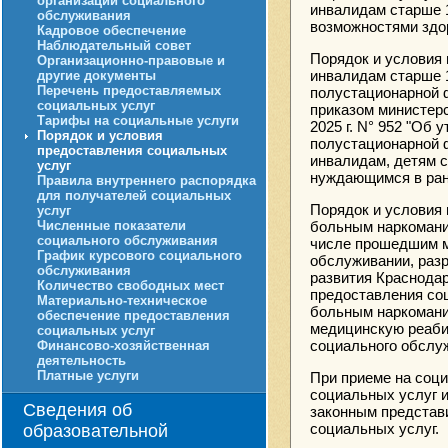
организации социального
инвалидам старше 1
обслуживания
возможностями здо
Кадровое обеспечение
Наблюдательный совет
Порядок и условия
Организационно-правовые и
инвалидам старше 
другие документы
Перечень предоставляемых
полустационарной 
социальных услуг
приказом министерс
Тарифы на социальные услуги
2025 г. N° 952 "Об
Порядок и условия
полустационарной 
предоставления социальных
инвалидам, детям с
услуг
нуждающимся в ран
Правила внутреннего распорядка
для получателей социальных
Порядок и условия
услуг
больным наркомание
Численные показатели
социального обслуживания
числе прошедшим м
График курсового социального
обслуживании, разр
обслуживания
развития Краснодар
Количество свободных мест
предоставления со
Материально-техническое
больным наркомани
обеспечение предоставления
медицинскую реаби
социальных услуг
социального обслу
Финансово-хозяйственная
деятельность
Платные услуги
При приеме на соц
социальных услуг 
Сведения об
законным представ
социальных услуг.
образовательной