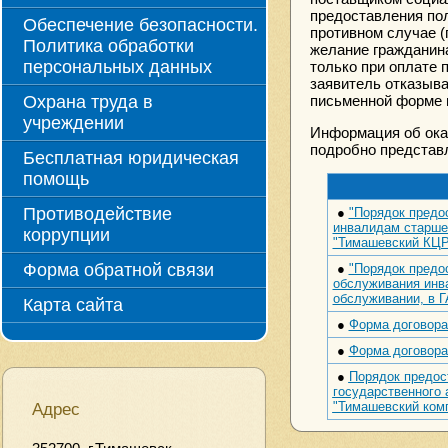
предоставления по
Обеспечение безопасности.
противном случае (
Политика обработки
желание гражданина
персональных данных
только при оплате 
заявитель отказыва
письменной форме 
Охрана труда в
учреждении
Информация об оказ
подробно представл
Бесплатная юридическая
помощь
Противодействие
●
"Порядок предо
инвалидам старше
коррупции
"Тимашевский КЦ
Форма обратной связи
●
"Порядок предо
обслуживания инв
обслуживании, в 
Карта сайта
●
Форма договора
●
Форма договора
●
Порядок предос
государственного 
"Тимашевский комп
Адрес