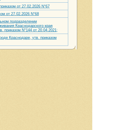
риказом от 27.02.2026 N°67
ом от 27.02.2026 N°68
льном подразделении
живания Краснодарского края
. приказом N°144 от 20.04.2021;
оде Краснодаре, утв. приказом