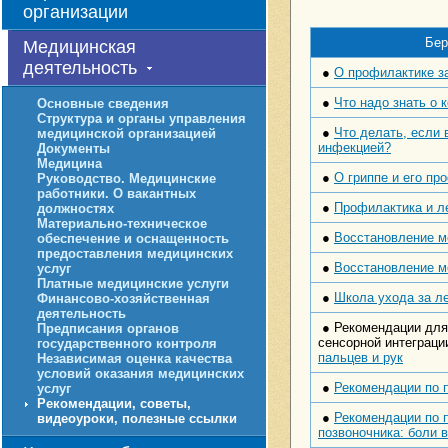
организации
Бер
Медицинская
деятельность
●
О профилактике з
●
Что надо знать о 
Основные сведения
Структура и органы управления
●
Что делать, если 
медицинской организацией
инфекцией?
Документы
Медицина
●
О гриппе и его пр
Руководство. Медицинские
работники. О вакантных
●
Профилактика и л
должностях
Материально-техническое
●
Восстановление м
обеспечение и оснащенность
предоставления медицинских
●
Восстановление м
услуг
Платные медицинские услуги
●
Школа ухода за л
Финансово-хозяйственная
деятельность
● Рекомендации для
Предписания органов
сенсорной интеграци
государственного контроля
пальцев и рук
Независимая оценка качества
условий оказания медицинских
●
Рекомендации по 
услуг
Рекомендации, советы,
●
Рекомендации по 
видеоуроки, полезные ссылки
позвоночника: боли 