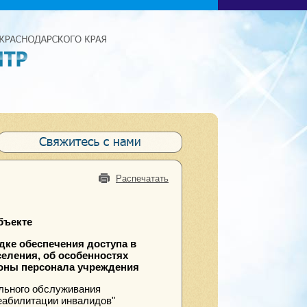
Распечатать
бъекте
дке обеспечения доступа в
еления, об особенностях
роны персонала учреждения
льного обслуживания
еабилитации инвалидов"