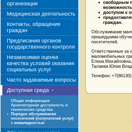
свободным п
организации
возможность
доступом к 
Медицинская деятельность
предоставля
граждан.
Контакты, обращения
граждан
Обслуживание мало
прошедшими обучен
Предписания органов
посетителей.
государственного контроля
Ответственные за о
маломобильных гра
Независимая оценка
Елена Михайловна,
качества условий оказания
Талаева Юлия Влад
социальных услуг
Телефон: +7(86130) 
Часто задаваемые вопросы
Доступная среда
Общая информация
Архитектурная доступность и
технические средства
Порядок обслуживания
посетителей (получателей услуг)
с инвалидностью